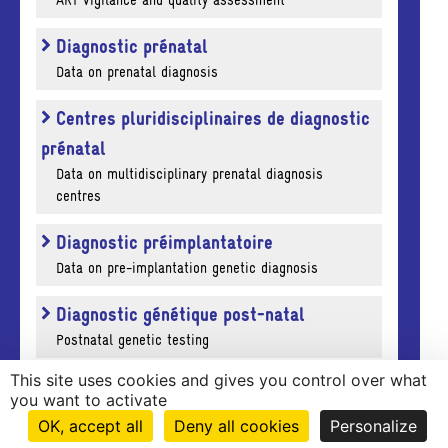
ART vigilance and quality assessment
Diagnostic prénatal
Data on prenatal diagnosis
Centres pluridisciplinaires de diagnostic
prénatal
Data on multidisciplinary prenatal diagnosis
centres
Diagnostic préimplantatoire
Data on pre-implantation genetic diagnosis
Diagnostic génétique post-natal
Postnatal genetic testing
This site uses cookies and gives you control over what
Bibliothèque de données
you want to activate
OK, accept all
Deny all cookies
Personalize
DOWNLOAD THE FULL REPORT