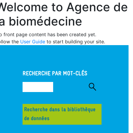
Welcome to Agence de
Skip
Cookies management panel
to
la biomédecine
main
content
o front page content has been created yet.
ollow the
User Guide
to start building your site.
RECHERCHE PAR MOT-CLÉS
Recherche dans la bibliothèque
de données