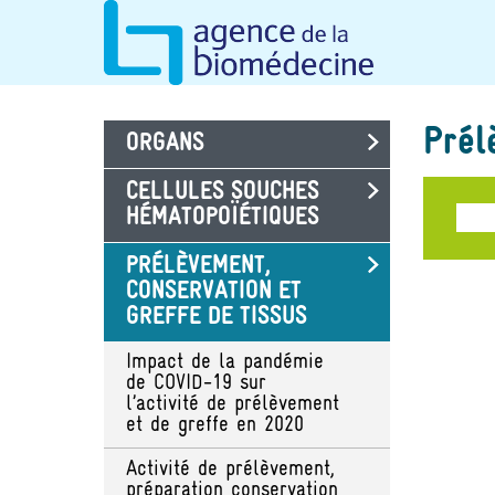
Skip
Cookies management panel
to
main
content
Prél
ORGANS
CELLULES SOUCHES
HÉMATOPOÏÉTIQUES
PRÉLÈVEMENT,
CONSERVATION ET
GREFFE DE TISSUS
Impact de la pandémie
de COVID-19 sur
l’activité de prélèvement
et de greffe en 2020
Activité de prélèvement,
préparation conservation