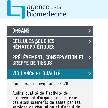
Skip
Cookies management panel
to
main
content
ORGANS
CELLULES SOUCHES
HÉMATOPOÏÉTIQUES
PRÉLÈVEMENT, CONSERVATION ET
GREFFE DE TISSUS
VIGILANCE ET QUALITÉ
Données de biovigilance 2020
Audits qualité de l'activité de
prélèvement d'organes et de tissus
des établissements de santé par les
services de régulation et d'appui de