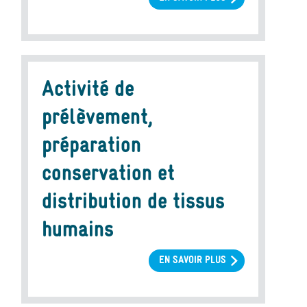
IMPACT
DE
LA
PANDÉMIE
DE
Activité de
COVID-
19
prélèvement,
SUR
L’ACTIVITÉ
préparation
DE
conservation et
PRÉLÈVEMENT
ET
distribution de tissus
DE
GREFFE
humains
EN
2020
EN SAVOIR PLUS
SUR
ACTIVITÉ
DE