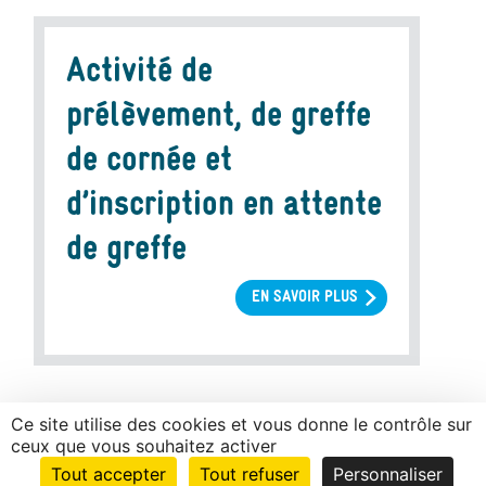
PRÉLÈVEMENT,
PRÉPARATION
CONSERVATION
Activité de
ET
DISTRIBUTION
prélèvement, de greffe
DE
TISSUS
de cornée et
HUMAINS
d’inscription en attente
de greffe
EN SAVOIR PLUS
SUR
ACTIVITÉ
DE
PRÉLÈVEMENT,
DE
GREFFE
Ce site utilise des cookies et vous donne le contrôle sur
ceux que vous souhaitez activer
DE
CORNÉE
Tout accepter
Tout refuser
Personnaliser