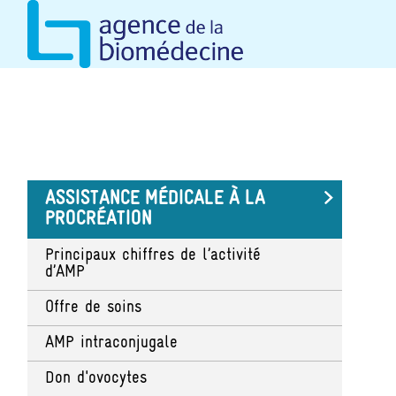
Aller
Panneau de gestion des cookies
au
contenu
principal
ASSISTANCE MÉDICALE À LA
PROCRÉATION
Principaux chiffres de l’activité
d’AMP
Offre de soins
AMP intraconjugale
Don d'ovocytes