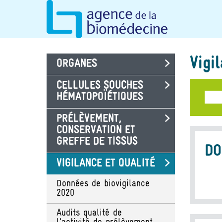
Aller
Panneau de gestion des cookies
au
contenu
principal
Vigi
ORGANES
CELLULES SOUCHES
HÉMATOPOÏÉTIQUES
PRÉLÈVEMENT,
CONSERVATION ET
GREFFE DE TISSUS
DO
VIGILANCE ET QUALITÉ
Données de biovigilance
2020
Audits qualité de